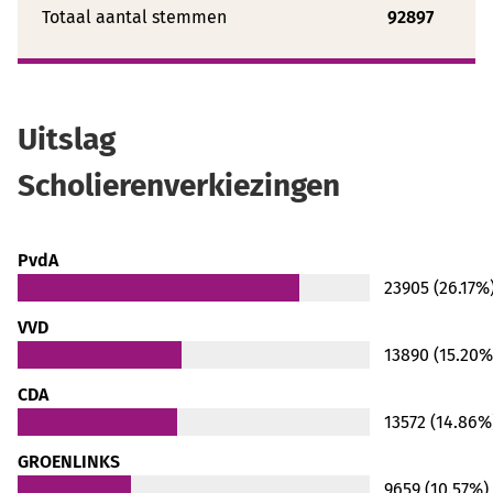
Totaal aantal stemmen
92897
Uitslag
Scholierenverkiezingen
PvdA
23905 (26.17%
VVD
13890 (15.20%
CDA
13572 (14.86%
GROENLINKS
9659 (10.57%)