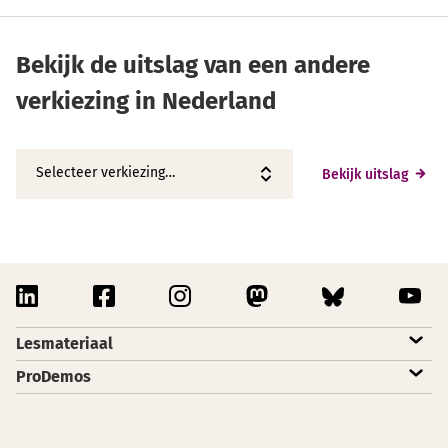
Bekijk de uitslag van een andere
verkiezing in Nederland
Bekijk uitslag
linkedin
facebook
instagram
mastodon
bluesky
yout
Lesmateriaal
STEM
ProDemos
Digitale tools
Over ProDemos
Young Voice
Verkiezingsaanbod