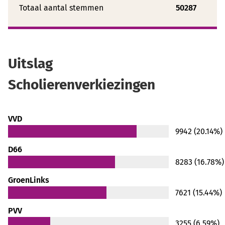
Totaal aantal stemmen
50287
Uitslag
Scholierenverkiezingen
VVD
9942 (20.14%)
D66
8283 (16.78%)
GroenLinks
7621 (15.44%)
PVV
3255 (6.59%)