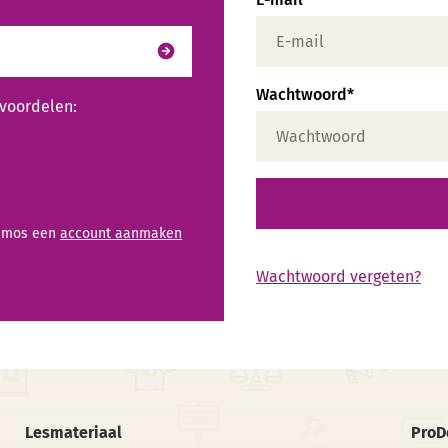
Wachtwoord
 voordelen:
oDemos een
account aanmaken
Wachtwoord vergeten?
Lesmateriaal
Pro